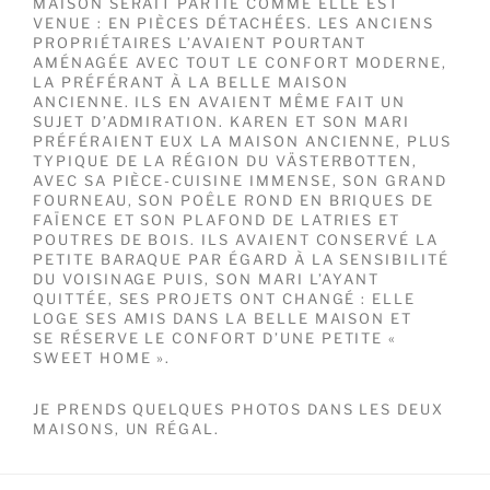
MAISON SERAIT PARTIE COMME ELLE EST
VENUE : EN PIÈCES DÉTACHÉES. LES ANCIENS
PROPRIÉTAIRES L’AVAIENT POURTANT
AMÉNAGÉE AVEC TOUT LE CONFORT MODERNE,
LA PRÉFÉRANT À LA BELLE MAISON
ANCIENNE. ILS EN AVAIENT MÊME FAIT UN
SUJET D’ADMIRATION. KAREN ET SON MARI
PRÉFÉRAIENT EUX LA MAISON ANCIENNE, PLUS
TYPIQUE DE LA RÉGION DU VÄSTERBOTTEN,
AVEC SA PIÈCE-CUISINE IMMENSE, SON GRAND
FOURNEAU, SON POÊLE ROND EN BRIQUES DE
FAÏENCE ET SON PLAFOND DE LATRIES ET
POUTRES DE BOIS. ILS AVAIENT CONSERVÉ LA
PETITE BARAQUE PAR ÉGARD À LA SENSIBILITÉ
DU VOISINAGE PUIS, SON MARI L’AYANT
QUITTÉE, SES PROJETS ONT CHANGÉ : ELLE
LOGE SES AMIS DANS LA BELLE MAISON ET
SE RÉSERVE LE CONFORT D’UNE PETITE «
SWEET HOME ».
JE PRENDS QUELQUES PHOTOS DANS LES DEUX
MAISONS, UN RÉGAL.