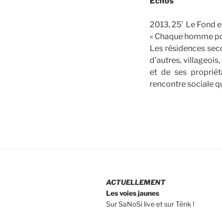
Echos
2013, 25′ Le Fond e
« Chaque homme port
Les résidences seco
d’autres, villageoi
et de ses proprié
rencontre sociale qui
ACTUELLEMENT
Les voies jaunes
Sur SaNoSi live et sur Tënk !