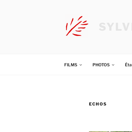
Aller
au
contenu
SYLV
principal
FILMS
PHOTOS
Éta
ECHOS