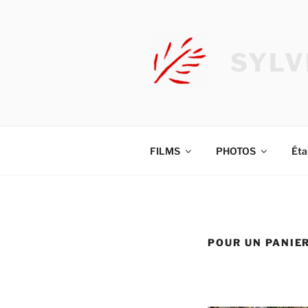
Aller
au
contenu
SYLV
principal
FILMS
PHOTOS
Éta
POUR UN PANIE