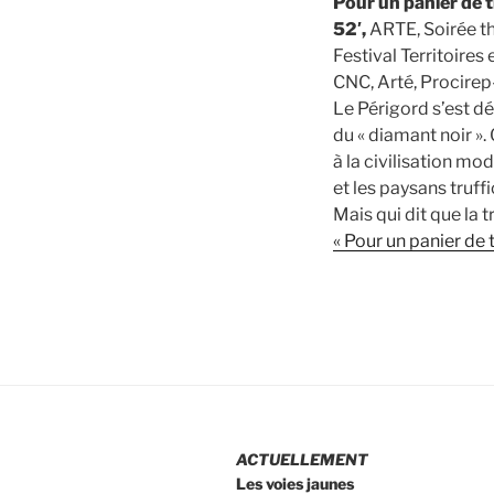
Pour un panier de 
52′,
ARTE, Soirée 
Festival Territoires
CNC, Arté, Procire
Le Périgord s’est 
du « diamant noir ». 
à la civilisation mo
et les paysans truff
Mais qui dit que la 
« Pour un panier de 
ACTUELLEMENT
Les voies jaunes