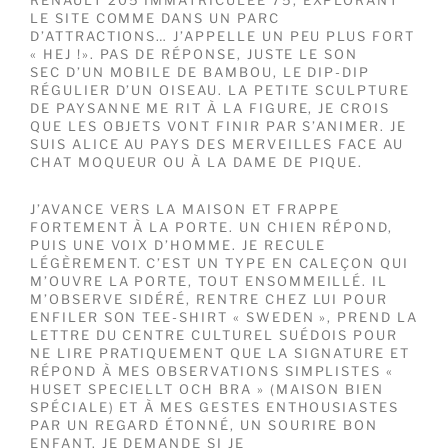
LE SITE COMME DANS UN PARC
D’ATTRACTIONS… J’APPELLE UN PEU PLUS FORT
« HEJ !». PAS DE RÉPONSE, JUSTE LE SON
SEC D’UN MOBILE DE BAMBOU, LE DIP-DIP
RÉGULIER D’UN OISEAU. LA PETITE SCULPTURE
DE PAYSANNE ME RIT À LA FIGURE, JE CROIS
QUE LES OBJETS VONT FINIR PAR S’ANIMER. JE
SUIS ALICE AU PAYS DES MERVEILLES FACE AU
CHAT MOQUEUR OU À LA DAME DE PIQUE.
J’AVANCE VERS LA MAISON ET FRAPPE
FORTEMENT À LA PORTE. UN CHIEN RÉPOND,
PUIS UNE VOIX D’HOMME. JE RECULE
LÉGÈREMENT. C’EST UN TYPE EN CALEÇON QUI
M’OUVRE LA PORTE, TOUT ENSOMMEILLÉ. IL
M’OBSERVE SIDÉRÉ, RENTRE CHEZ LUI POUR
ENFILER SON TEE-SHIRT « SWEDEN », PREND LA
LETTRE DU CENTRE CULTUREL SUÉDOIS POUR
NE LIRE PRATIQUEMENT QUE LA SIGNATURE ET
RÉPOND À MES OBSERVATIONS SIMPLISTES «
HUSET SPECIELLT OCH BRA » (MAISON BIEN
SPÉCIALE) ET À MES GESTES ENTHOUSIASTES
PAR UN REGARD ÉTONNÉ, UN SOURIRE BON
ENFANT. JE DEMANDE SI JE