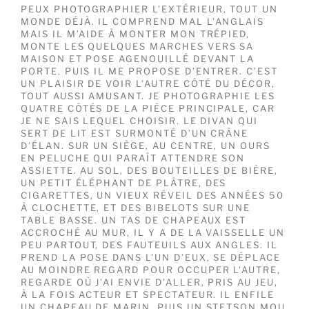
PEUX PHOTOGRAPHIER L’EXTÉRIEUR, TOUT UN
MONDE DÉJÀ. IL COMPREND MAL L’ANGLAIS
MAIS IL M’AIDE À MONTER MON TRÉPIED,
MONTE LES QUELQUES MARCHES VERS SA
MAISON ET POSE AGENOUILLÉ DEVANT LA
PORTE. PUIS IL ME PROPOSE D’ENTRER. C’EST
UN PLAISIR DE VOIR L’AUTRE CÔTÉ DU DÉCOR,
TOUT AUSSI AMUSANT. JE PHOTOGRAPHIE LES
QUATRE CÔTÉS DE LA PIÈCE PRINCIPALE, CAR
JE NE SAIS LEQUEL CHOISIR. LE DIVAN QUI
SERT DE LIT EST SURMONTÉ D’UN CRÂNE
D’ÉLAN. SUR UN SIÈGE, AU CENTRE, UN OURS
EN PELUCHE QUI PARAÎT ATTENDRE SON
ASSIETTE. AU SOL, DES BOUTEILLES DE BIÈRE,
UN PETIT ÉLÉPHANT DE PLÂTRE, DES
CIGARETTES, UN VIEUX RÉVEIL DES ANNÉES 50
À CLOCHETTE, ET DES BIBELOTS SUR UNE
TABLE BASSE. UN TAS DE CHAPEAUX EST
ACCROCHÉ AU MUR, IL Y A DE LA VAISSELLE UN
PEU PARTOUT, DES FAUTEUILS AUX ANGLES. IL
PREND LA POSE DANS L’UN D’EUX, SE DÉPLACE
AU MOINDRE REGARD POUR OCCUPER L’AUTRE,
REGARDE OÙ J’AI ENVIE D’ALLER, PRIS AU JEU,
À LA FOIS ACTEUR ET SPECTATEUR. IL ENFILE
UN CHAPEAU DE MARIN, PUIS UN STETSON MOU