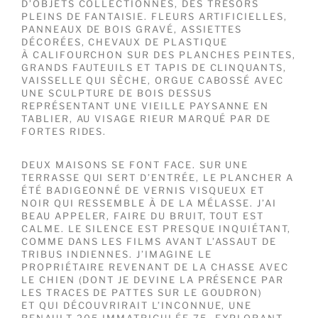
D’OBJETS COLLECTIONNÉS, DES TRÉSORS
PLEINS DE FANTAISIE. FLEURS ARTIFICIELLES,
PANNEAUX DE BOIS GRAVÉ, ASSIETTES
DÉCORÉES, CHEVAUX DE PLASTIQUE
À CALIFOURCHON SUR DES PLANCHES PEINTES,
GRANDS FAUTEUILS ET TAPIS DE CLINQUANTS,
VAISSELLE QUI SÈCHE, ORGUE CABOSSÉ AVEC
UNE SCULPTURE DE BOIS DESSUS
REPRÉSENTANT UNE VIEILLE PAYSANNE EN
TABLIER, AU VISAGE RIEUR MARQUÉ PAR DE
FORTES RIDES.
DEUX MAISONS SE FONT FACE. SUR UNE
TERRASSE QUI SERT D’ENTRÉE, LE PLANCHER A
ÉTÉ BADIGEONNÉ DE VERNIS VISQUEUX ET
NOIR QUI RESSEMBLE À DE LA MÉLASSE. J’AI
BEAU APPELER, FAIRE DU BRUIT, TOUT EST
CALME. LE SILENCE EST PRESQUE INQUIÉTANT,
COMME DANS LES FILMS AVANT L’ASSAUT DE
TRIBUS INDIENNES. J’IMAGINE LE
PROPRIÉTAIRE REVENANT DE LA CHASSE AVEC
LE CHIEN (DONT JE DEVINE LA PRÉSENCE PAR
LES TRACES DE PATTES SUR LE GOUDRON)
ET QUI DÉCOUVRIRAIT L’INCONNUE, UNE
RENAULT 205 IMMATRICULÉE 75, EXPLORANT