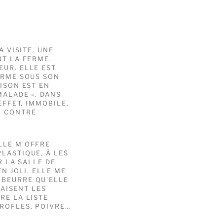
A VISITE. UNE
NT LA FERME.
EUR. ELLE EST
FERME SOUS SON
AISON EST EN
MALADE ». DANS
EFFET, IMMOBILE,
. CONTRE
LLE M’OFFRE
LASTIQUE, À LES
R LA SALLE DE
EN JOLI. ELLE ME
 BEURRE QU’ELLE
PAISENT LES
RE LA LISTE
IROFLES, POIVRE…