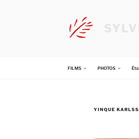
Aller
au
contenu
SYLV
principal
FILMS
PHOTOS
Éta
YINQUE KARLS