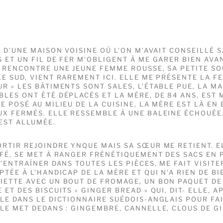
É D’UNE MAISON VOISINE OÙ L’ON M’AVAIT CONSEILLÉ S
S ET UN FIL DE FER M’OBLIGENT À ME GARER BIEN AVA
E RENCONTRE UNE JEUNE FEMME ROUSSE, SA PETITE SO
LE SUD, VIENT RAREMENT ICI. ELLE ME PRÉSENTE LA 
UR « LES BÂTIMENTS SONT SALES, L’ÉTABLE PUE, LA M
BLES ONT ÉTÉ DÉPLACÉS ET LA MÈRE, DE 84 ANS, EST 
E POSÉ AU MILIEU DE LA CUISINE, LA MÈRE EST LÀ EN 
UX FERMÉS. ELLE RESSEMBLE À UNE BALEINE ÉCHOUÉE
 EST ALLUMÉE.
ORTIR REJOINDRE YNQUE MAIS SA SŒUR ME RETIENT. E
AFÉ, SE MET À RANGER FRÉNÉTIQUEMENT DES SACS EN P
M’ENTRAÎNER DANS TOUTES LES PIÈCES, ME FAIT VISITE
PTÉE À L’HANDICAP DE LA MÈRE ET QUI N’A RIEN DE BI
IETTE AVEC UN BOUT DE FROMAGE, UN BON PAQUET DE
 ET DES BISCUITS « GINGER BREAD » QUI, DIT- ELLE, A
LLE DANS LE DICTIONNAIRE SUÉDOIS-ANGLAIS POUR FAI
LLE MET DEDANS : GINGEMBRE, CANNELLE, CLOUS DE G