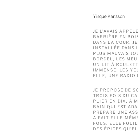
Yinque Karlsson
JE L’AVAIS APPEL
BARRIÈRE EN BOI
DANS LA COUR, J
INSTALLÉE DANS 
PLUS MAUVAIS JO
BORDEL, LES MEU
UN LIT À ROULETT
IMMENSE, LES YE
ELLE, UNE RADIO
JE PROPOSE DE S
TROIS FOIS DU C
PLIER EN DIX, À 
BAIN QUI EST ADA
PRÉPARE UNE ASS
A FAIT ELLE-MÊME
FOUS. ELLE FOUI
DES ÉPICES QU’E