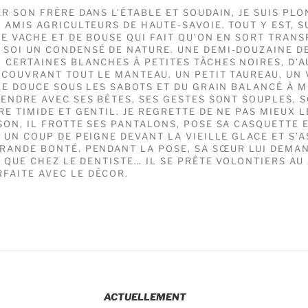
ER SON FRÈRE DANS L’ÉTABLE ET SOUDAIN, JE SUIS PL
S AMIS AGRICULTEURS DE HAUTE-SAVOIE. TOUT Y EST, 
DE VACHE ET DE BOUSE QUI FAIT QU’ON EN SORT TRAN
SOI UN CONDENSÉ DE NATURE. UNE DEMI-DOUZAINE D
 CERTAINES BLANCHES À PETITES TÂCHES NOIRES, D’A
 COUVRANT TOUT LE MANTEAU. UN PETIT TAUREAU, UN
LLE DOUCE SOUS LES SABOTS ET DU GRAIN BALANCÉ À 
TENDRE AVEC SES BÊTES, SES GESTES SONT SOUPLES, 
RE TIMIDE ET GENTIL. JE REGRETTE DE NE PAS MIEUX 
SON, IL FROTTE SES PANTALONS, POSE SA CASQUETTE E
 UN COUP DE PEIGNE DEVANT LA VIEILLE GLACE ET S’A
GRANDE BONTÉ. PENDANT LA POSE, SA SŒUR LUI DEMAN
» QUE CHEZ LE DENTISTE… IL SE PRÊTE VOLONTIERS AU 
FAITE AVEC LE DÉCOR.
ACTUELLEMENT