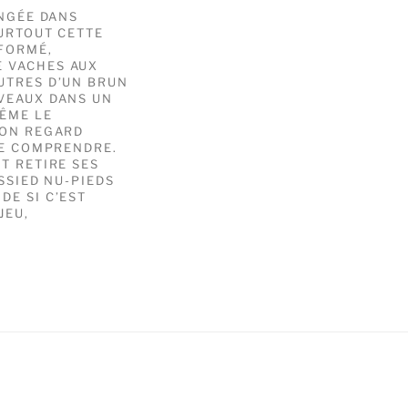
ONGÉE DANS
SURTOUT CETTE
SFORMÉ,
E VACHES AUX
UTRES D’UN BRUN
 VEAUX DANS UN
MÊME LE
SON REGARD
LE COMPRENDRE.
T RETIRE SES
SSIED NU-PIEDS
DE SI C’EST
JEU,