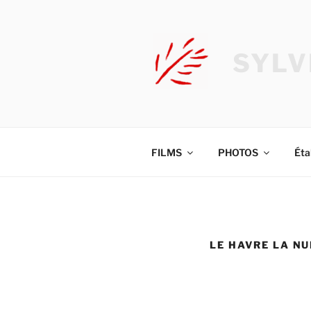
Aller
au
contenu
SYLV
principal
FILMS
PHOTOS
Éta
LE HAVRE LA NU