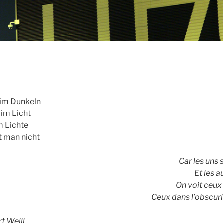
 sind im Dunkeln
 im Licht
m Lichte
t man nicht
Car les uns 
Et les a
On voit ceux 
Ceux dans l’obscurit
t Weill,