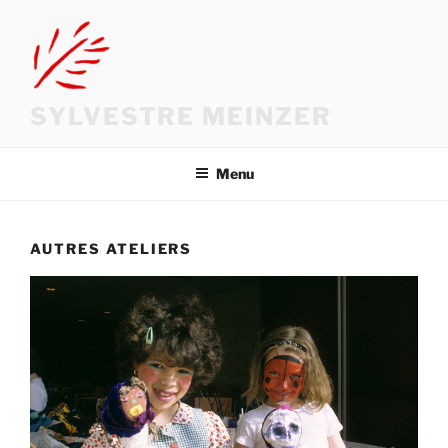
Aller
au
contenu
principal
SYLVESTRE MEINZER
Menu
AUTRES ATELIERS